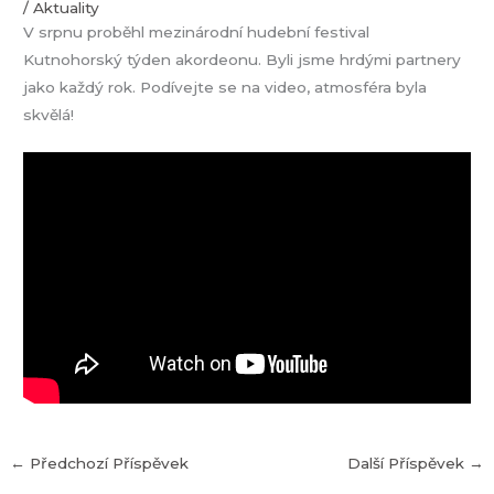
/
Aktuality
V srpnu proběhl mezinárodní hudební festival
Kutnohorský týden akordeonu. Byli jsme hrdými partnery
jako každý rok. Podívejte se na video, atmosféra byla
skvělá!
←
Předchozí Příspěvek
Další Příspěvek
→