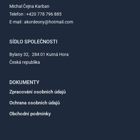
Michal Čejna Karban
Telefon : +420 778 796 885
E-mail : akordeony@hotmail.com
SÍDLO SPOLEČNOSTI
Bylany 32, 284 01 Kutná Hora
Česká republika
DOKUMENTY
Zpracování osobních údajů
Ochrana osobních údajů
Obchodní podmínky
F
I
Y
a
n
o
c
s
u