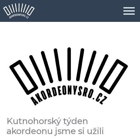
Přeskočit
na
obsah
Kutnohorský týden
akordeonu jsme si užili